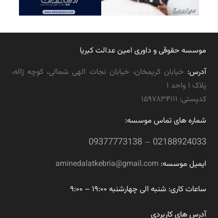
موسسه حقوقی و داوری امین عدالت کبریا
آدرس:
خیابان کریمخان، خیابان نجات الهی شمالی، کوچه ژاله،
پلاک ۱ واحد ۱
کدپستی: ۱۵۹۷۸۳۴۱۱۱
شماره های تماس موسسه:
09377773138
–
02188924033
ایمیل موسسه:
aminedalatkebria@gmail.com
ساعات کاری: شنبه الی چهارشنبه ۱۹:۰۰ – ۹:۰۰
آدرس های کاربردی