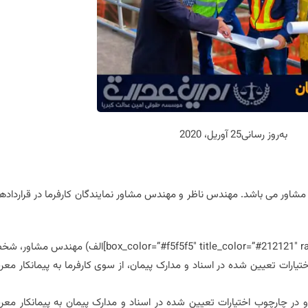
به‌روز رسانی
25 آوریل، 2020
ر می باشد. مهندس ناظر و مهندس مشاور نمایندگان کارفرما در قرارداده
[su_box title=”ماده ۹- مهندس مشاور، مهندس ناظر” box_color=”#f5f5f5″ title_color=”#212121″ radius=”5″]الف) مهندس
یارات تعیین شده در اسناد و مدارک پیمان، از سوی کارفرما به پیمانکار معر
در چارچوب اختیارات تعیین شده در اسناد و مدارک پیمان به پیمانکار معر