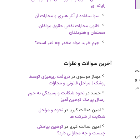
رایانه ای
سواستفاده از آثار هنری و مجازات آن
قانون مجازات نقض حقوق مولفان،
مصنفان و هنرمندان
جرم خرید مواد مخدر چه قدر است؟
آخرین سوالات و نظرات
 شده است
مهناز موسوى
در
دریافت زیرمیزی توسط
 و
پزشک | مراحل قانونی و مجازات
در
حمید
در
نحوه شکایت و رسیدگی به جرم
ارسال پیامک توهین آمیز
امین عدالت کبریا
در
نحوه و مراحل
شکایت از شرکت ها
امین عدالت کبریا
در
توهین پیامکی
چیست و چه مجازاتی دارد؟
 در ماده 9 شرایط عمومی