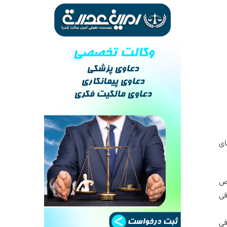
ای
 مشاور، شخص
فی
فی