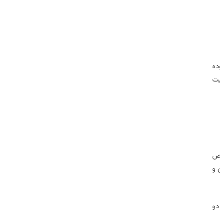
ده
یت
خص
 و
دو