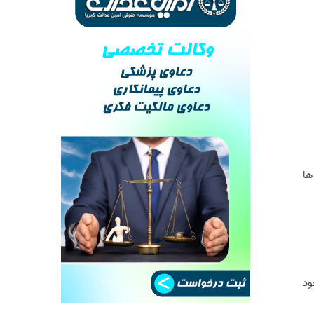
ها
ود